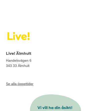
Live! Älmhult
Handelsvägen 6
343 33
Älmhult
Se alla öppettider
Vi vill ha din åsikt!