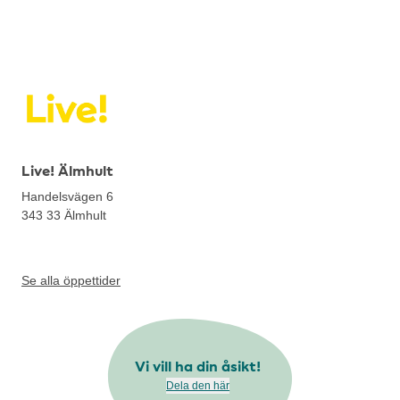
Live! Älmhult
Handelsvägen 6
343 33
Älmhult
Se alla öppettider
Vi vill ha din åsikt!
Dela den här