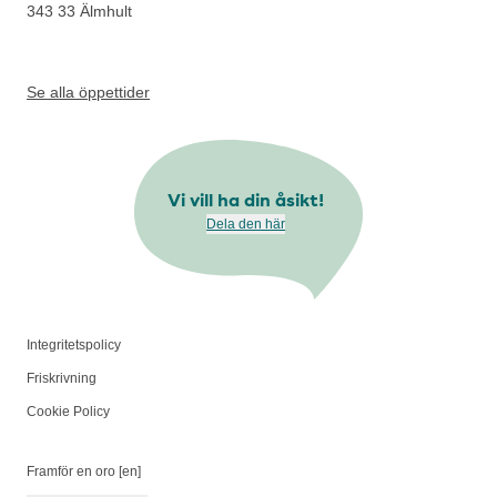
343 33
Älmhult
Se alla öppettider
Vi vill ha din åsikt!
Dela den här
Integritetspolicy
Friskrivning
Cookie Policy
Framför en oro [en]