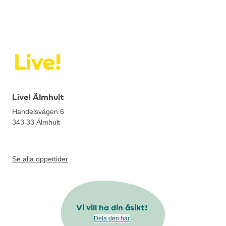
Live! Älmhult
Handelsvägen 6
343 33
Älmhult
Se alla öppettider
Vi vill ha din åsikt!
Dela den här