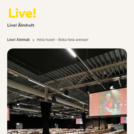
Live! Älmhult
Live! Älmhult
Hela huset – Boka hela arenan!